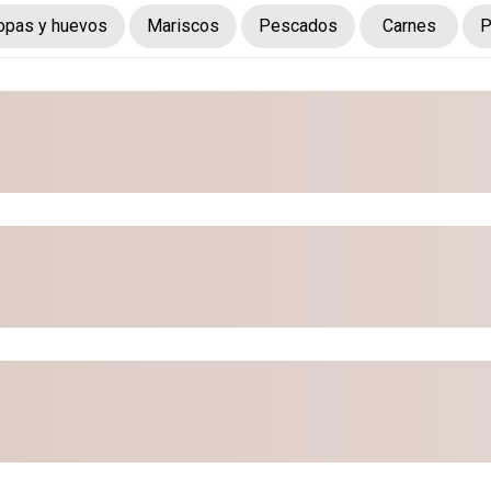
opas y huevos
Mariscos
Pescados
Carnes
P