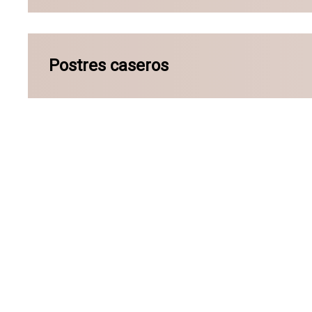
Postres caseros
Restaurante en Arteixo con ambiente cómodo y agrada
Dirección:
Avda. de Finisterre, s/n (Edif.